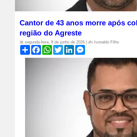
Cantor de 43 anos morre após col
região do Agreste
📅 segunda-feira, 8 de junho de 2026 | ✍️ Ivonaldo Filho
S
F
W
T
L
M
h
a
h
w
i
e
a
c
a
i
n
s
r
e
t
t
k
s
e
b
s
t
e
e
o
A
e
d
n
o
p
r
I
g
k
p
n
e
r