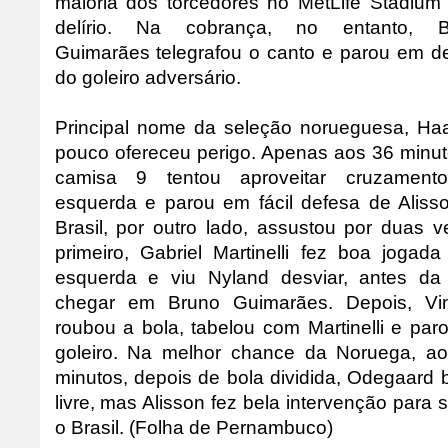
maioria dos torcedores no MetLife Stadium 
delírio. Na cobrança, no entanto, B
Guimarães telegrafou o canto e parou em d
do goleiro adversário.
Principal nome da seleção norueguesa, Ha
pouco ofereceu perigo. Apenas aos 36 minut
camisa 9 tentou aproveitar cruzament
esquerda e parou em fácil defesa de Aliss
Brasil, por outro lado, assustou por duas v
primeiro, Gabriel Martinelli fez boa jogada
esquerda e viu Nyland desviar, antes da
chegar em Bruno Guimarães. Depois, Vin
roubou a bola, tabelou com Martinelli e par
goleiro. Na melhor chance da Noruega, a
minutos, depois de bola dividida, Odegaard 
livre, mas Alisson fez bela intervenção para s
o Brasil. (Folha de Pernambuco)