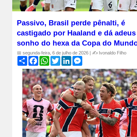
Passivo, Brasil perde pênalti, é
castigado por Haaland e dá adeus
sonho do hexa da Copa do Mund
📅 segunda-feira, 6 de julho de 2026 | ✍️ Ivonaldo Filho
S
F
W
T
L
M
h
a
h
w
i
e
a
c
a
i
n
s
r
e
t
t
k
s
e
b
s
t
e
e
o
A
e
d
n
o
p
r
I
g
k
p
n
e
r